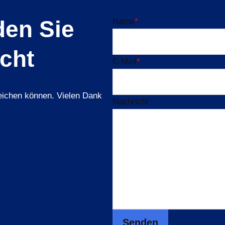
en Sie
Name
*
cht
E-Mail
*
reichen können. Vielen Dank
Nachricht
Senden