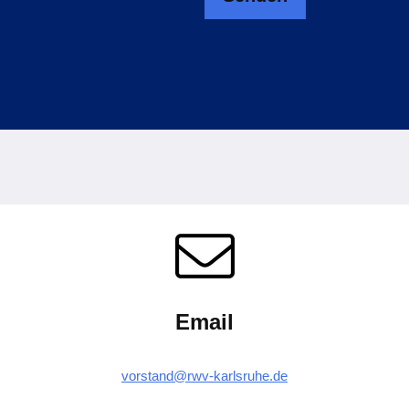
Email
vorstand@rwv-karlsruhe.de